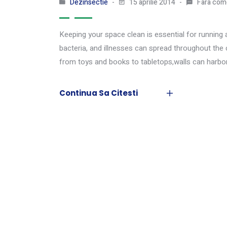
Dezinsectie
15 aprilie 2014
Fara come
Keeping your space clean is essential for running 
bacteria, and illnesses can spread throughout the c
from toys and books to tabletops,walls can harbor
Continua Sa Citesti