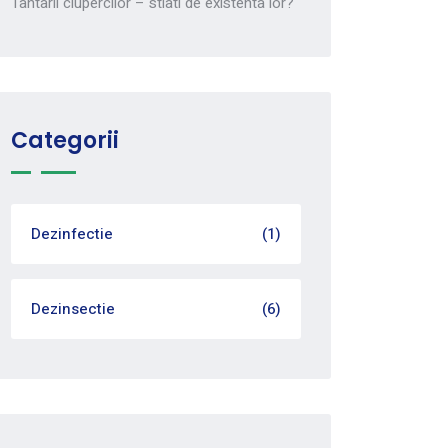
Tantarii ciupercilor – stiati de existenta lor?
Categorii
Dezinfectie
(1)
Dezinsectie
(6)