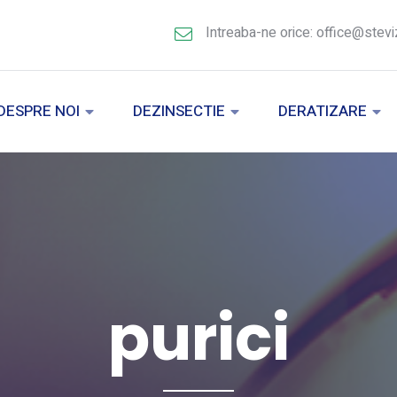
Intreaba-ne orice: office@stevi
DESPRE NOI
DEZINSECTIE
DERATIZARE
purici