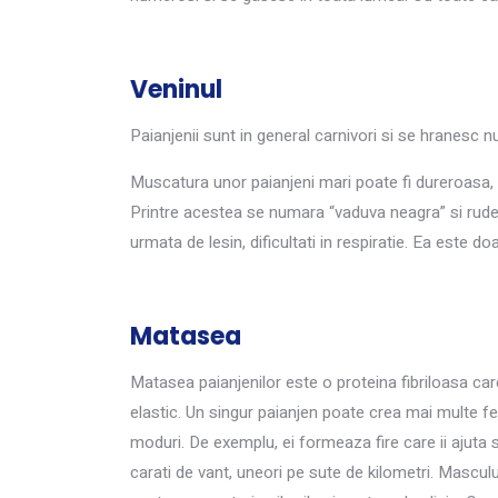
Veninul
Paianjenii sunt in general carnivori si se hranesc num
Muscatura unor paianjeni mari poate fi dureroasa, 
Printre acestea se numara “vaduva neagra” si rude
urmata de lesin, dificultati in respiratie. Ea este do
Matasea
Matasea paianjenilor este o proteina fibriloasa car
elastic. Un singur paianjen poate crea mai multe fe
moduri. De exemplu, ei formeaza fire care ii ajuta s
carati de vant, uneori pe sute de kilometri. Mascu