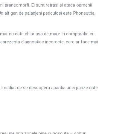
ni araneomorfi. Ei sunt retrasi si ataca oamenii
n alt gen de paianjeni periculosi este Phoneutria,
umar nu este chiar asa de mare In comparatie cu
eprezenta diagnostice incorecte, care ar face mai
e. Imediat ce se descopera aparitia unei panze este
resiune prin zonele bine cunoscute – colturi,