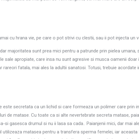
ai cu hrana vie, pe care o pot strivi cu clestii, sau ii pot injecta un v
dar majoritatea sunt prea mici pentru a patrunde prin pielea umana, 
le sale apropiate, care insa nu sunt agresive si musca oamenii doar
ar rareori fatala, mai ales la adultii sanatosi. Totusi, trebuie acordate 
e este secretata ca un lichid si care formeaza un polimer care prin in
luri de matase. Cu toate ca si alte nevertebrate secreta matase, paia
a-si gasesca drumul si nu ii lasa sa cada.. Paianjenii mici, dar mai ale
lul utilizeaza matasea pentru a transfera sperma femelei, iar aceas