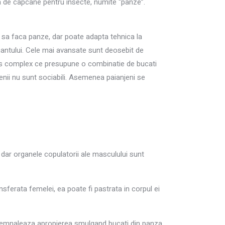
irea de capcane pentru insecte, numite “panze”.
te sa faca panze, dar poate adapta tehnica la
pamantului. Cele mai avansate sunt deosebit de
oces complex ce presupune o combinatie de bucati
enii nu sunt sociabili. Asemenea paianjeni se
, dar organele copulatorii ale masculului sunt
ferata femelei, ea poate fi pastrata in corpul ei
i semnaleaza apropierea smulgand bucati din panza