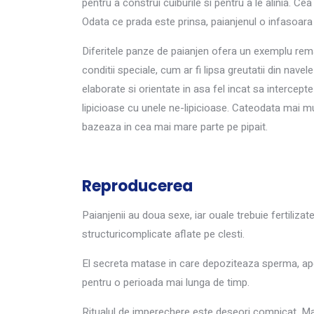
pentru a construi cuiburile si pentru a le alinia. C
Odata ce prada este prinsa, paianjenul o infasoara
Diferitele panze de paianjen ofera un exemplu remar
conditii speciale, cum ar fi lipsa greutatii din nav
elaborate si orientate in asa fel incat sa interce
lipicioase cu unele ne-lipicioase. Cateodata mai m
bazeaza in cea mai mare parte pe pipait.
Reproducerea
Paianjenii au doua sexe, iar ouale trebuie fertiliza
structuricomplicate aflate pe clesti.
El secreta matase in care depoziteaza sperma, apoi
pentru o perioada mai lunga de timp.
Ritualul de imperechere este deseori compicat. Ma