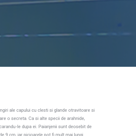
ri ale capului cu clesti si glande otravitoare si
e o secreta. Ca si alte specii de arahnide,
i carandu-le dupa ei. Paianjenii sunt deosebit de
9 cm, iar picioarele pot fi mult mai lungi.