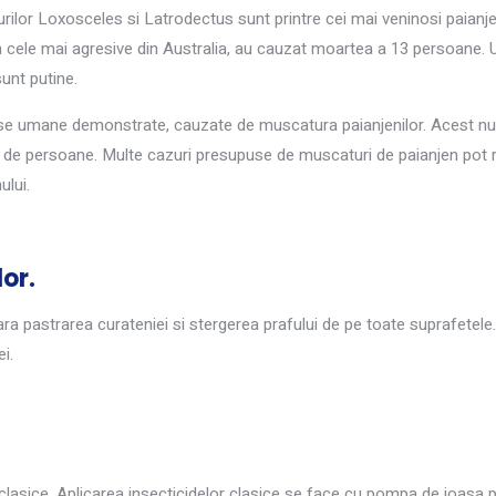
urilor Loxosceles si Latrodectus sunt printre cei mai veninosi paianje
n cele mai agresive din Australia, au cauzat moartea a 13 persoane. U
sunt putine.
ese umane demonstrate, cauzate de muscatura paianjenilor. Acest n
 de persoane. Multe cazuri presupuse de muscaturi de paianjen pot r
ului.
or.
ara pastrarea curateniei si stergerea prafului de pe toate suprafetel
i.
 clasice. Aplicarea insecticidelor clasice se face cu pompa de joasa p