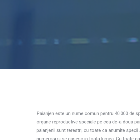
Paianjen este un nume comun pentru 40.000 de speci
organe reproductive speciale pe cea de-a doua part
paianjenii sunt terestri, cu toate ca anumite specii
numerosi si se gasesc in toata lumea. Cu toate ca 