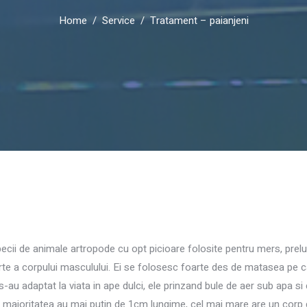
Home
Service
Tratament – paianjeni
i de animale artropode cu opt picioare folosite pentru mers, prelungi
e a corpului masculului. Ei se folosesc foarte des de matasea pe car
 s-au adaptat la viata in ape dulci, ele prinzand bule de aer sub apa s
majoritatea au mai putin de 1cm lungime, cel mai mare are un corp de 