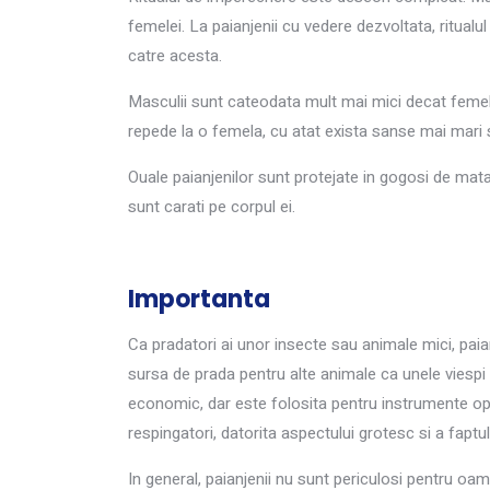
femelei. La paianjenii cu vedere dezvoltata, ritual
catre acesta.
Masculii sunt cateodata mult mai mici decat femel
repede la o femela, cu atat exista sanse mai mari
Ouale paianjenilor sunt protejate in gogosi de mat
sunt carati pe corpul ei.
Importanta
Ca pradatori ai unor insecte sau animale mici, paian
sursa de prada pentru alte animale ca unele viespi 
economic, dar este folosita pentru instrumente opti
respingatori, datorita aspectului grotesc si a faptulu
In general, paianjenii nu sunt periculosi pentru oa