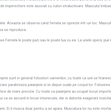
ul de imperechere este asociat cu culori stralucitoare. Masculul trebu
ele. Aceasta se observa cand femela se opreste intr-un loc. Masculi
 sa se reproduca.
ase.Femela le poate pazi sau le poate lua cu ea. La unele specii, pu
jenii sunt in general folositori oamenilor, cu toate ca unii se hranes
care paralizeaza paianjenii si isi depun ouale pe corpul lor. Folosir
ce de mare precizie. Cu toate ca paianjenii au ocupat locuri important
i ca se ascund in locuri intunecate, dar si datorita exagerarii toxicitati
meni. Ei Ii musca doar pentru a se apara. Muscatura lor nu este mortal