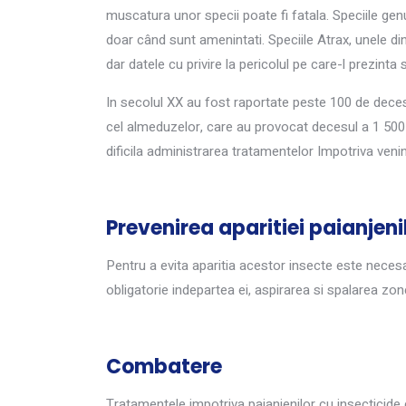
muscatura unor specii poate fi fatala. Speciile gen
doar când sunt amenintati. Speciile Atrax, unele di
dar datele cu privire la pericolul pe care-l prezinta 
In secolul XX au fost raportate peste 100 de dec
cel almeduzelor, care au provocat decesul a 1 500
dificila administrarea tratamentelor Impotriva venin
Prevenirea aparitiei paianjenil
Pentru a evita aparitia acestor insecte este neces
obligatorie indepartea ei, aspirarea si spalarea zone
Combatere
Tratamentele impotriva paianjenilor cu insecticide