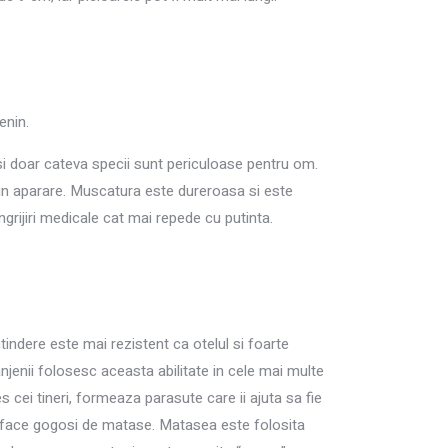
enin.
si doar cateva specii sunt periculoase pentru om.
 in aparare. Muscatura este dureroasa si este
ingrijiri medicale cat mai repede cu putinta.
tindere este mai rezistent ca otelul si foarte
njenii folosesc aceasta abilitate in cele mai multe
s cei tineri, formeaza parasute care ii ajuta sa fie
ta face gogosi de matase. Matasea este folosita