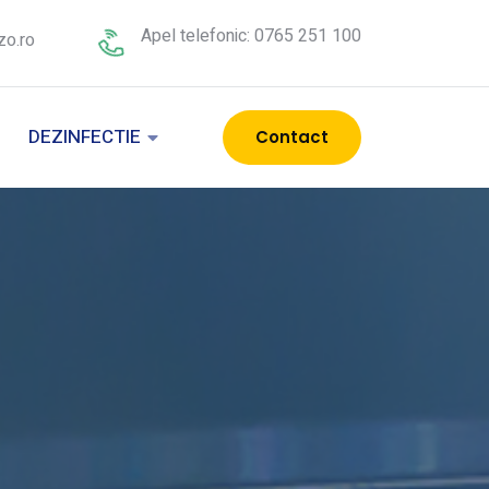
Apel telefonic: 0765 251 100
zo.ro
DEZINFECTIE
Contact