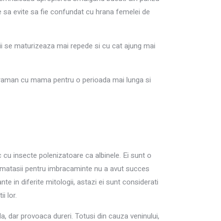
ie sa evite sa fie confundat cu hrana femelei de
i se maturizeaza mai repede si cu cat ajung mai
ii raman cu mama pentru o perioada mai lunga si
c cu insecte polenizatoare ca albinele. Ei sunt o
ea matasii pentru imbracaminte nu a avut succes
e in diferite mitologii, astazi ei sunt considerati
i lor.
a, dar provoaca dureri. Totusi din cauza veninului,