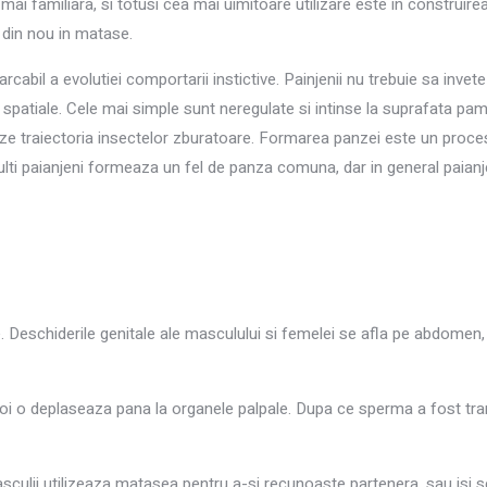
ea mai familiara, si totusi cea mai uimitoare utilizare este in constru
 din nou in matase.
cabil a evolutiei comportarii instictive. Painjenii nu trebuie sa inve
ele spatiale. Cele mai simple sunt neregulate si intinse la suprafata 
pteze traiectoria insectelor zburatoare. Formarea panzei este un pr
ulti paianjeni formeaza un fel de panza comuna, dar in general paianj
te. Deschiderile genitale ale masculului si femelei se afla pe abdomen
 o deplaseaza pana la organele palpale. Dupa ce sperma a fost trans
sculii utilizeaza matasea pentru a-si recunoaste partenera, sau is