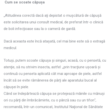
Cum se scoate căpuşa
„Atitudinea corectă dacă aţi depistat o muşcătură de căpuşă
este solicitarea unui consult medical, de preferat într-o clinică
de boli infecţioase sau la o cameră de gardă.
Dacă aceasta este încă ataşată, cel mai bine este să o extragă
medicul.
Totuşi, putem scoate căpuşa şi singuri, acasă, cu o pensetă, cu
atenţie, să nu strivim insecta, astfel: „prin tracţiune uşoară şi
continuă cu penseta aplicată cât mai aproape de piele, astfel
încât să se evite rămânerea de părţi ale aparatului bucal al
căpuşei în piele.
Când se îndepărtează căpuşa se protejează mâinile cu mănuşi
ori cu părţi din îmbrăcăminte, cu o pânză sau cu un tifon“,
recomandă, într-un comunicat, Institutul Naţional de Sănătate