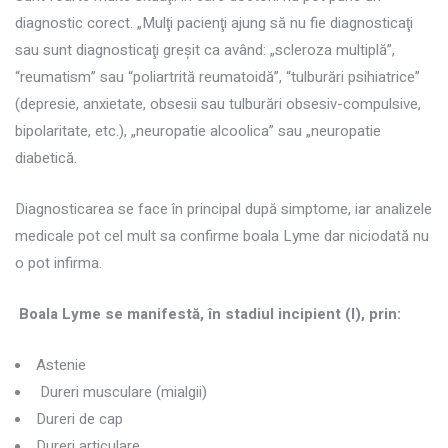
diagnostic corect. „Mulţi pacienţi ajung să nu fie diagnosticaţi
sau sunt diagnosticaţi greşit ca având: „scleroza multiplă”,
“reumatism” sau “poliartrită reumatoidă”, “tulburări psihiatrice”
(depresie, anxietate, obsesii sau tulburări obsesiv-compulsive,
bipolaritate, etc.), „neuropatie alcoolica” sau „neuropatie
diabetică.
Diagnosticarea se face în principal după simptome, iar analizele
medicale pot cel mult sa confirme boala Lyme dar niciodată nu
o pot infirma.
Boala Lyme se manifestă, în stadiul incipient (I), prin:
Astenie
Dureri musculare (mialgii)
Dureri de cap
Dureri articulare