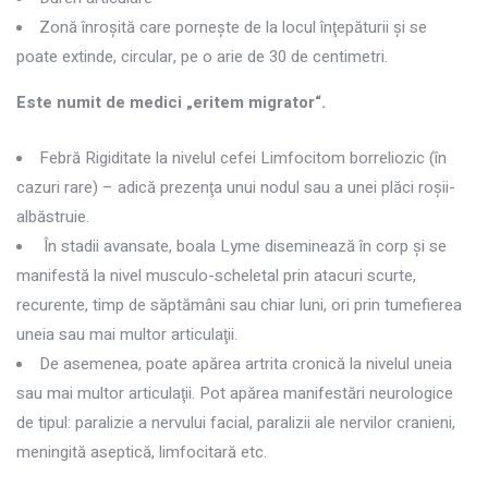
Zonă înroşită care porneşte de la locul înţepăturii şi se
poate extinde, circular, pe o arie de 30 de centimetri.
Este numit de medici „eritem migrator“.
Febră Rigiditate la nivelul cefei Limfocitom borreliozic (în
cazuri rare) – adică prezenţa unui nodul sau a unei plăci roşii-
albăstruie.
În stadii avansate, boala Lyme diseminează în corp şi se
manifestă la nivel musculo-scheletal prin atacuri scurte,
recurente, timp de săptămâni sau chiar luni, ori prin tumefierea
uneia sau mai multor articulaţii.
De asemenea, poate apărea artrita cronică la nivelul uneia
sau mai multor articulaţii. Pot apărea manifestări neurologice
de tipul: paralizie a nervului facial, paralizii ale nervilor cranieni,
meningită aseptică, limfocitară etc.